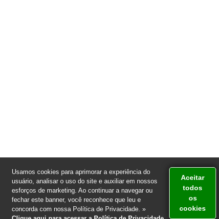
Usamos cookies para aprimorar a experiência do
Aceitar
usuário, analisar o uso do site e auxiliar em nossos
todos
esforços de marketing. Ao continuar a navegar ou
os
fechar este banner, você reconhece que leu e
cookies
Atendimento via WhatsApp
concorda com nossa Política de Privacidade. »
Clique aqui para acessar a Política de Privacidade