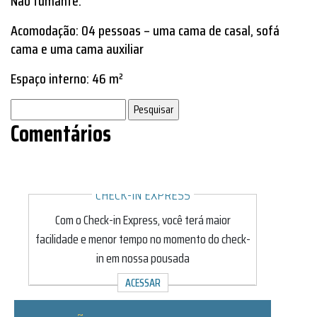
Não fumante.
Acomodação: 04 pessoas – uma cama de casal, sofá
cama e uma cama auxiliar
Espaço interno: 46 m²
Pesquisar
por:
Comentários
CHECK-IN EXPRESS
Com o Check-in Express, você terá maior
facilidade e menor tempo no momento do check-
in em nossa pousada
ACESSAR