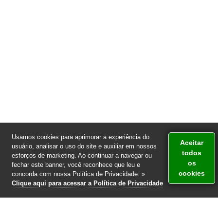
Usamos cookies para aprimorar a experiência do
Aceitar
usuário, analisar o uso do site e auxiliar em nossos
todos
esforços de marketing. Ao continuar a navegar ou
os
fechar este banner, você reconhece que leu e
cookies
Atendimento via WhatsApp
concorda com nossa Política de Privacidade. »
Clique aqui para acessar a Política de Privacidade
+55 (11) 99273-1115