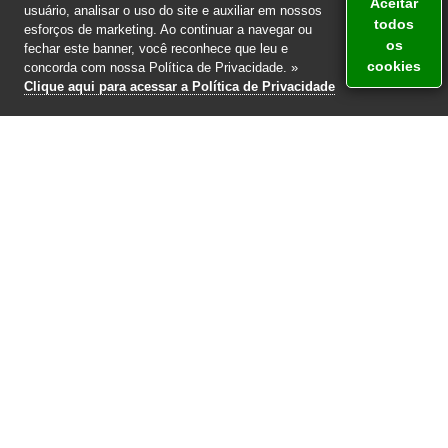
Aceitar
usuário, analisar o uso do site e auxiliar em nossos
todos
esforços de marketing. Ao continuar a navegar ou
os
fechar este banner, você reconhece que leu e
cookies
Atendimento via WhatsApp
concorda com nossa Política de Privacidade. »
Clique aqui para acessar a Política de Privacidade
+55 (11) 99273-1115