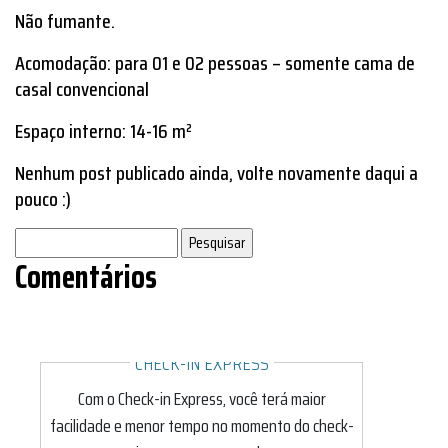
Não fumante.
Acomodação: para 01 e 02 pessoas – somente cama de
casal convencional
Espaço interno: 14-16 m²
Nenhum post publicado ainda, volte novamente daqui a
pouco :)
Pesquisar
por:
Comentários
CHECK-IN EXPRESS
Com o Check-in Express, você terá maior
facilidade e menor tempo no momento do check-